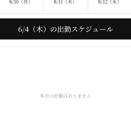
8/10
（月）
8/11
（火）
8/12
（水）
6/4（木）の出勤スケジュール
本日の出勤はありません