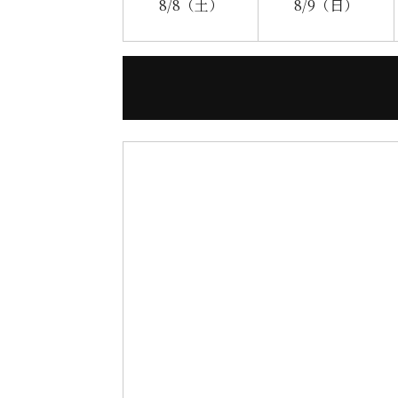
8/8
（土）
8/9
（日）